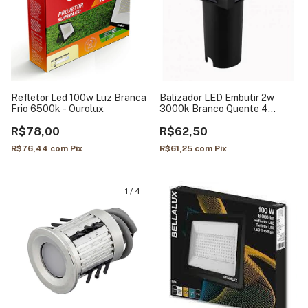
Refletor Led 100w Luz Branca
Balizador LED Embutir 2w
Frio 6500k - Ourolux
3000k Branco Quente 4
Fachos - Opus
R$78,00
R$62,50
R$76,44
com
Pix
R$61,25
com
Pix
1
/
4