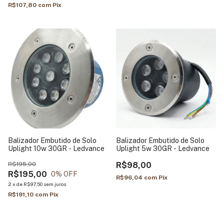
R$107,80
com
Pix
Balizador Embutido de Solo
Balizador Embutido de Solo
Uplight 10w 30GR - Ledvance
Uplight 5w 30GR - Ledvance
R$195,00
R$98,00
R$195,00
0
% OFF
R$96,04
com
Pix
2
x
de
R$97,50
sem juros
R$191,10
com
Pix