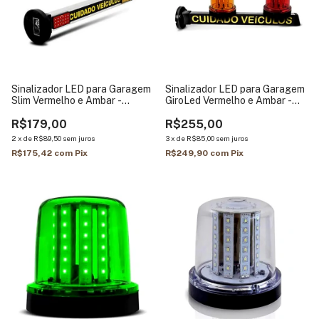
Sinalizador LED para Garagem
Sinalizador LED para Garagem
Slim Vermelho e Ambar -
GiroLed Vermelho e Ambar -
Iluctron
Iluctron
R$179,00
R$255,00
2
x
de
R$89,50
sem juros
3
x
de
R$85,00
sem juros
R$175,42
com
Pix
R$249,90
com
Pix