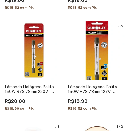
R$19,00
R$19,00
R$18,62
com
Pix
R$18,62
com
Pix
1
/
3
Lâmpada Halógena Palito
Lâmpada Halógena Palito
150W R7S 78mm 220V -
150W R7S 78mm 127V -
Ourolux
Ourolux
R$20,00
R$18,90
R$19,60
com
Pix
R$18,52
com
Pix
1
/
3
1
/
2