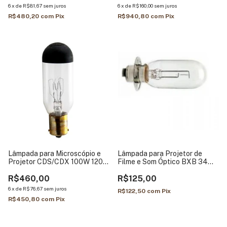
6
x
de
R$81,67
sem juros
6
x
de
R$160,00
sem juros
R$480,20
com
Pix
R$940,80
com
Pix
Lâmpada para Microscópio e
Lâmpada para Projetor de
Projetor CDS/CDX 100W 120V
Filme e Som Óptico BXB 34W -
- Sylvania
GE
R$460,00
R$125,00
6
x
de
R$76,67
sem juros
R$122,50
com
Pix
R$450,80
com
Pix