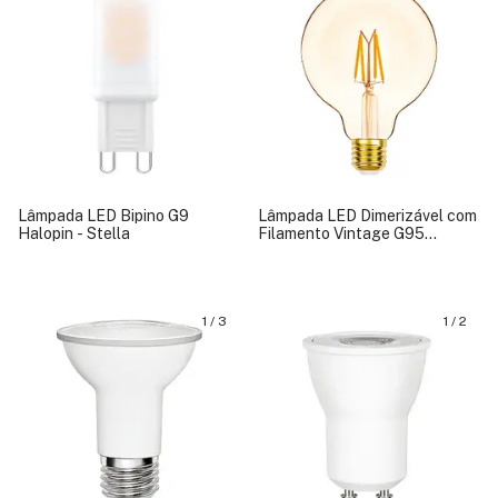
Lâmpada LED Bipino G9
Lâmpada LED Dimerizável com
Halopin - Stella
Filamento Vintage G95
Balloon - Stella
1
/
3
1
/
2