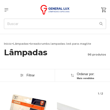
Início
>
Lâmpadas
>
breadcrumbs.lampadas-led-para-maglite
Lâmpadas
96 produtos
Ordenar por:
Filtrar
Mais vendidos
1
/
2