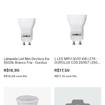
Lâmpada Led Mini Dicróica 4w
L LED MR11 GU10 4W ( 27K -
6500k Branco Fria - Ourolux
OUROLUX COD 20067 ) 250
LUMENS 38gr MULT IP
R$16,90
R$17,50
R$16,56
com
Pix
R$17,15
com
Pix