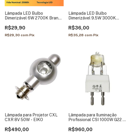
Lâmpada LED Bulbo
Lâmpada LED Bulbo
Dimerizável 6W 2700K Branco
Dimerizável 9.5W 3000K
Quente - EmbuLED
Branco Quente - Galaxy
R$29,90
R$36,00
R$29,30
com
Pix
R$35,28
com
Pix
Lâmpada para Projetor CXL
Lâmpada para Iluminação
CXR 8V 50W - EIKO
Profissional CSI 1000W G22 -
GE
R$490,00
R$960,00