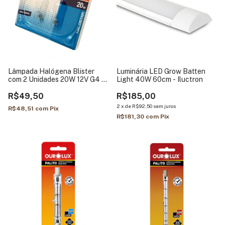
Lâmpada Halógena Blister
Luminária LED Grow Batten
com 2 Unidades 20W 12V G4 –
Light 40W 60cm - Iluctron
Osram
R$49,50
R$185,00
2
x
de
R$92,50
sem juros
R$48,51
com
Pix
R$181,30
com
Pix