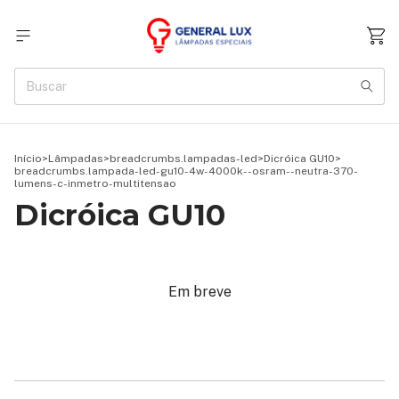
Início
>
Lâmpadas
>
breadcrumbs.lampadas-led
>
Dicróica GU10
>
breadcrumbs.lampada-led-gu10-4w-4000k--osram--neutra-370-
lumens-c-inmetro-multitensao
Dicróica GU10
Em breve