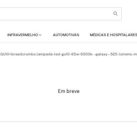
INFRAVERMELHO
AUTOMOTIVAS
MÉDICAS E HOSPITALARE
 GU10
>
breadcrumbs.lampada-led-gu10-65w-6500k--galaxy--525-lumens-mu
Em breve