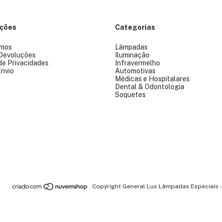
ações
Categorias
mos
Lâmpadas
 Devoluções
Iluminação
 de Privacidades
Infravermelho
Envio
Automotivas
Médicas e Hospitalares
Dental & Odontologia
Soquetes
Copyright General Lux Lâmpadas Especiais -