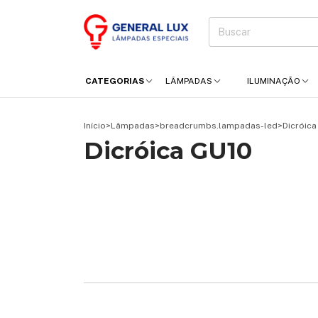
CATEGORIAS
LÂMPADAS
ILUMINAÇÃO
Início
>
Lâmpadas
>
breadcrumbs.lampadas-led
>
Dicróica
Dicróica GU10